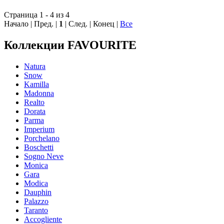
Страница 1 - 4 из 4
Начало | Пред. |
1
| След. | Конец
|
Все
Коллекции FAVOURITE
Natura
Snow
Kamilla
Madonna
Realto
Dorata
Parma
Imperium
Porchelano
Boschetti
Sogno Neve
Moniсa
Gara
Modica
Dauphin
Palazzo
Taranto
Accogliente