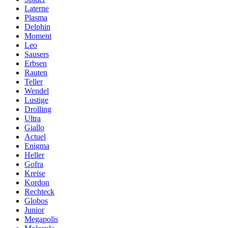
Laterne
Plasma
Delphin
Moment
Leo
Sausers
Erbsen
Rauten
Teller
Wendel
Lustige
Drolling
Ultra
Giallo
Actuel
Enigma
Heller
Gofra
Kreise
Kordon
Rechteck
Globos
Junior
Megapolis