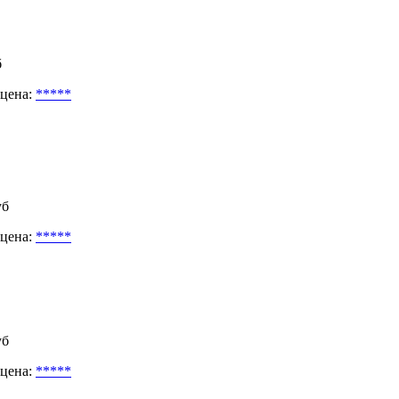
б
 цена:
*****
уб
 цена:
*****
уб
 цена:
*****