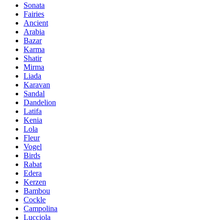
Sonata
Fairies
Ancient
Arabia
Bazar
Karma
Shatir
Mirma
Liada
Karavan
Sandal
Dandelion
Latifa
Kenia
Lola
Fleur
Vogel
Birds
Rabat
Edera
Kerzen
Bambou
Cockle
Campolina
Lucciola