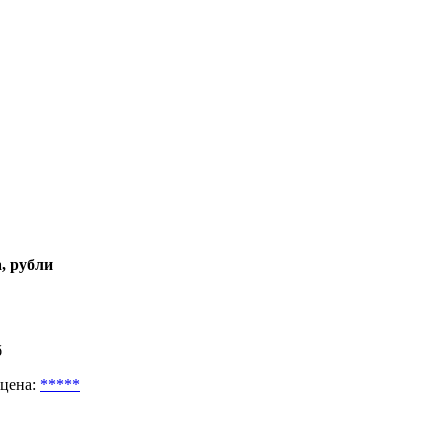
, рубли
б
 цена:
*****