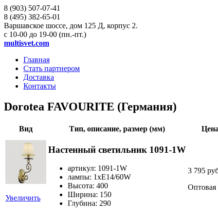
8 (903)
507-07-41
8 (495)
382-65-01
Варшавское шоссе, дом 125 Д, корпус 2.
с 10-00 до 19-00 (пн.-пт.)
multisvet.com
Главная
Стать партнером
Доставка
Контакты
Dorotea FAVOURITE (Германия)
Вид
Тип, описание, размер (мм)
Цена
Настенный светильник 1091-1W
артикул: 1091-1W
3 795 ру
лампы: 1хE14/60W
Высота: 400
Оптовая
Ширина: 150
Увеличить
Глубина: 290