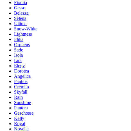
Fioraia
Gesso
Belezza
Selena
Ultima
Snow-White
Lightness
Idilia
Orpheus
Sade
Isola
Lira
Elegy
Dorotea
Angelica
Paphos
Cremlin
Skyfall
Rain
Sunshine
Pantera
Geschosse
Kelly
Royal
Novella