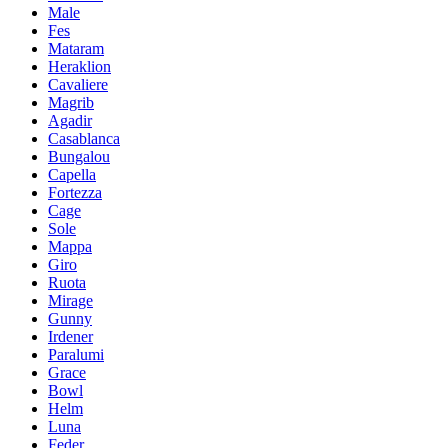
Male
Fes
Mataram
Heraklion
Cavaliere
Magrib
Agadir
Casablanca
Bungalou
Capella
Fortezza
Cage
Sole
Mappa
Giro
Ruota
Mirage
Gunny
Irdener
Paralumi
Grace
Bowl
Helm
Luna
Feder