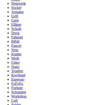
Netzwerk
Sockel
Armatur
Grill
Garn
Ellipse
Scholz
Dock
Fahrrad
Bibili
Faucet
Netz
Kuppe
Werk
Gitter
Nano
Tropfen
Kochtopf
Espresso
FuFoFa
Fortune
Schoppen
Workshop
Loft
Spider