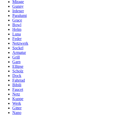
Mirage
Gunny
Irdener
Paralumi
Grace
Bowl
Helm
Luna
Feder
Netzwerk
Sockel
Armatur
Grill
Garn
Ellipse
Scholz
Dock
Fahrrad
Bibili
Faucet
Netz
Kuppe
Werk
Gitter
Nano