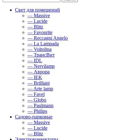
Свет для помещений
— Massive
— Lucide
— Blitz
— Favourite
— Reccagni Angelo
— La Lampada
— Voltolina
— ТрансВит
— IDL
— Nervilamp
— Аврора
— IEK
— Brilliant
— Arte lamp
— Favel
— Globo
— Paulmann
— Philips
Садово-парковые
— Massive
— Lucide
— Blitz
Электроконвекторы