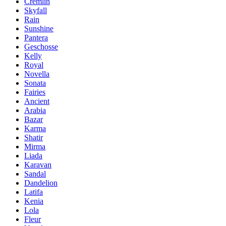
Cremlin
Skyfall
Rain
Sunshine
Pantera
Geschosse
Kelly
Royal
Novella
Sonata
Fairies
Ancient
Arabia
Bazar
Karma
Shatir
Mirma
Liada
Karavan
Sandal
Dandelion
Latifa
Kenia
Lola
Fleur