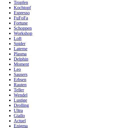
Tropfen
Kochtopf
Espresso
FuFoFa
Fortune
Schoppen
Workshop
Loft
Spider
Laterne
Plasma
Delphin
Moment
Leo
Sausers
Erbsen
Rauten
Teller
Wendel
Lustige
Drolling
Ultra
Giallo
Actuel
Enigma