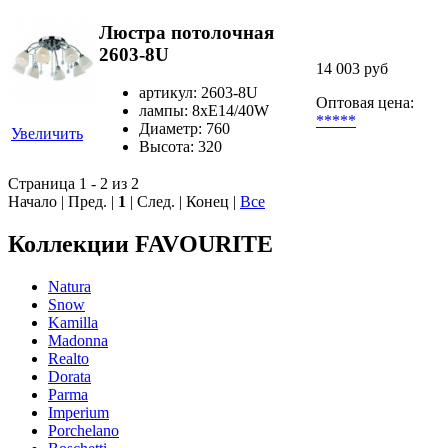
Люстра потолочная
2603-8U
14 003 руб
артикул: 2603-8U
Оптовая цена:
лампы: 8хE14/40W
*****
Диаметр: 760
Увеличить
Высота: 320
Страница 1 - 2 из 2
Начало | Пред. |
1
| След. | Конец
|
Все
Коллекции FAVOURITE
Natura
Snow
Kamilla
Madonna
Realto
Dorata
Parma
Imperium
Porchelano