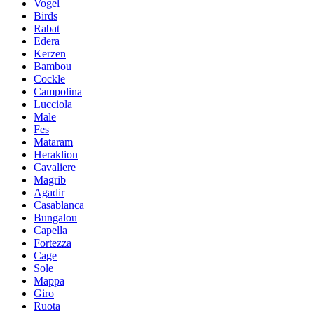
Vogel
Birds
Rabat
Edera
Kerzen
Bambou
Cockle
Campolina
Lucciola
Male
Fes
Mataram
Heraklion
Cavaliere
Magrib
Agadir
Casablanca
Bungalou
Capella
Fortezza
Cage
Sole
Mappa
Giro
Ruota