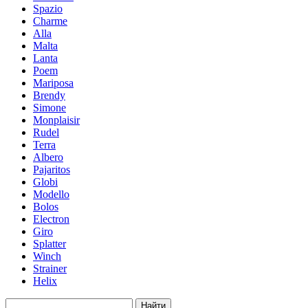
Spazio
Charme
Alla
Malta
Lanta
Poem
Mariposa
Brendy
Simone
Мonplaisir
Rudel
Terra
Albero
Pajaritos
Globi
Modello
Bolos
Electron
Giro
Splatter
Winch
Strainer
Helix