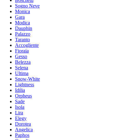
Boschetti
Sogno Neve
Moniсa
Gara
Modica
Dauphin
Palazzo
Taranto
Accogliente
Fioraia
Gesso
Belezza
Selena
Ultima
Snow-White
Lightness
Idilia
Orpheus
Sade
Isola
Lira
Elegy
Dorotea
Angelica
Paphos