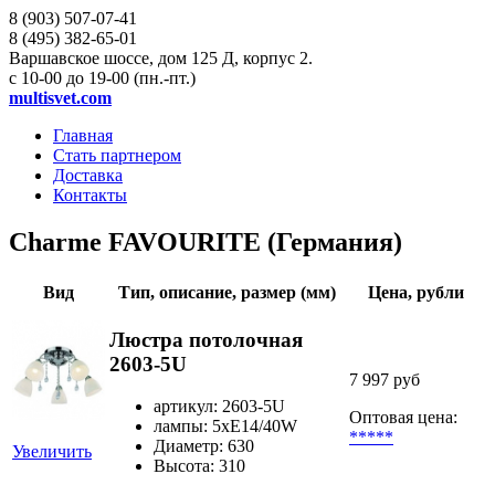
8 (903)
507-07-41
8 (495)
382-65-01
Варшавское шоссе, дом 125 Д, корпус 2.
с 10-00 до 19-00 (пн.-пт.)
multisvet.com
Главная
Стать партнером
Доставка
Контакты
Charme FAVOURITE (Германия)
Вид
Тип, описание, размер (мм)
Цена, рубли
Люстра потолочная
2603-5U
7 997 руб
артикул: 2603-5U
Оптовая цена:
лампы: 5хE14/40W
*****
Диаметр: 630
Увеличить
Высота: 310