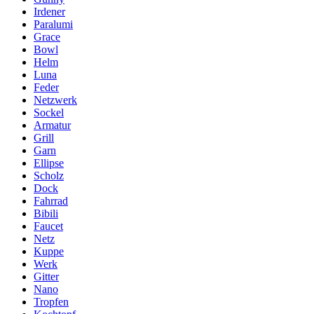
Irdener
Paralumi
Grace
Bowl
Helm
Luna
Feder
Netzwerk
Sockel
Armatur
Grill
Garn
Ellipse
Scholz
Dock
Fahrrad
Bibili
Faucet
Netz
Kuppe
Werk
Gitter
Nano
Tropfen