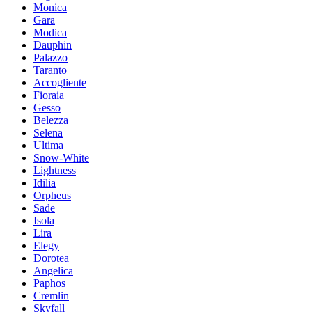
Moniсa
Gara
Modica
Dauphin
Palazzo
Taranto
Accogliente
Fioraia
Gesso
Belezza
Selena
Ultima
Snow-White
Lightness
Idilia
Orpheus
Sade
Isola
Lira
Elegy
Dorotea
Angelica
Paphos
Cremlin
Skyfall