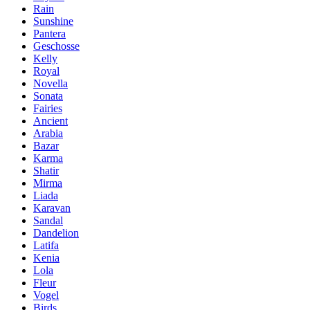
Rain
Sunshine
Pantera
Geschosse
Kelly
Royal
Novella
Sonata
Fairies
Ancient
Arabia
Bazar
Karma
Shatir
Mirma
Liada
Karavan
Sandal
Dandelion
Latifa
Kenia
Lola
Fleur
Vogel
Birds