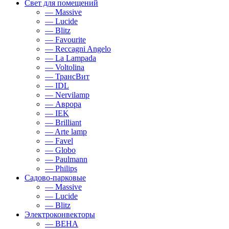
Свет для помещений
— Massive
— Lucide
— Blitz
— Favourite
— Reccagni Angelo
— La Lampada
— Voltolina
— ТрансВит
— IDL
— Nervilamp
— Аврора
— IEK
— Brilliant
— Arte lamp
— Favel
— Globo
— Paulmann
— Philips
Садово-парковые
— Massive
— Lucide
— Blitz
Электроконвекторы
— BEHA