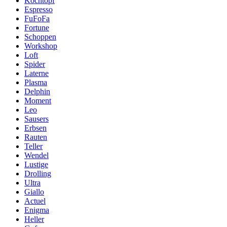
Kochtopf
Espresso
FuFoFa
Fortune
Schoppen
Workshop
Loft
Spider
Laterne
Plasma
Delphin
Moment
Leo
Sausers
Erbsen
Rauten
Teller
Wendel
Lustige
Drolling
Ultra
Giallo
Actuel
Enigma
Heller