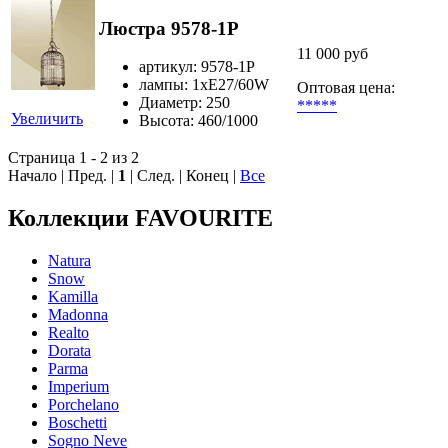
Люстра 9578-1P
11 000 руб
артикул: 9578-1P
лампы: 1хE27/60W
Оптовая цена:
Диаметр: 250
*****
Увеличить
Высота: 460/1000
Страница 1 - 2 из 2
Начало | Пред. |
1
| След. | Конец
|
Все
Коллекции FAVOURITE
Natura
Snow
Kamilla
Madonna
Realto
Dorata
Parma
Imperium
Porchelano
Boschetti
Sogno Neve