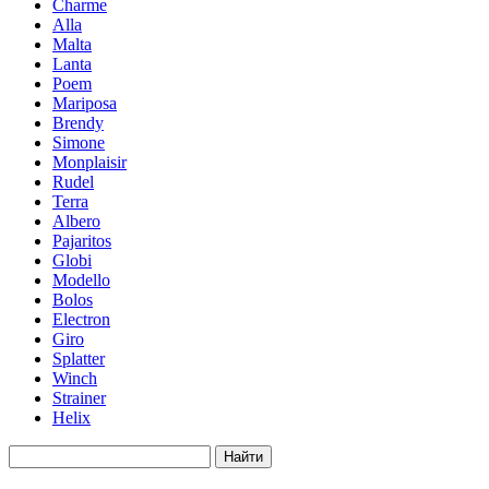
Charme
Alla
Malta
Lanta
Poem
Mariposa
Brendy
Simone
Мonplaisir
Rudel
Terra
Albero
Pajaritos
Globi
Modello
Bolos
Electron
Giro
Splatter
Winch
Strainer
Helix