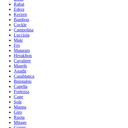
Rabat
Edera
Kerzen
Bambou
Cockle
Campolina
Lucciola
Male
Fes
Mataram
Heraklion
Cavaliere
Magrib
Agadir
Casablanca
Bungalou
Capella
Fortezza
Cage
Sole
Mappa
Giro
Ruota
Mirage
Gunny