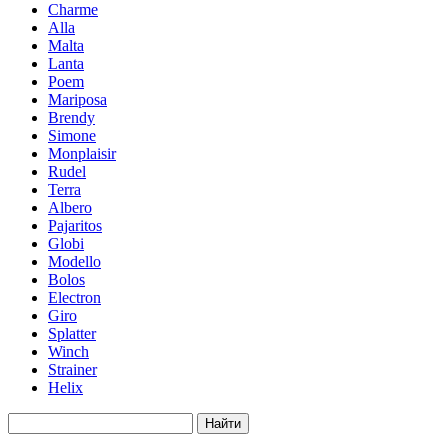
Charme
Alla
Malta
Lanta
Poem
Mariposa
Brendy
Simone
Мonplaisir
Rudel
Terra
Albero
Pajaritos
Globi
Modello
Bolos
Electron
Giro
Splatter
Winch
Strainer
Helix