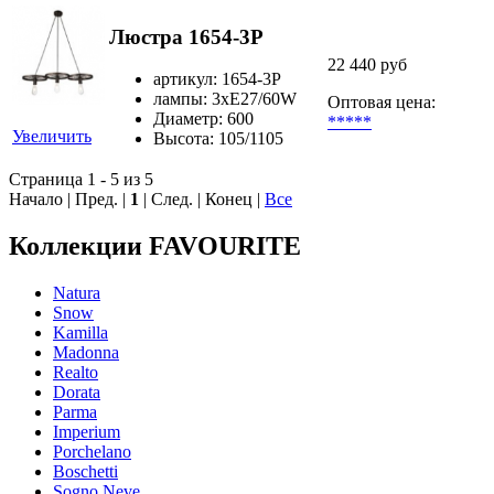
Люстра 1654-3P
22 440 руб
артикул: 1654-3P
лампы: 3хE27/60W
Оптовая цена:
Диаметр: 600
*****
Увеличить
Высота: 105/1105
Страница 1 - 5 из 5
Начало | Пред. |
1
| След. | Конец
|
Все
Коллекции FAVOURITE
Natura
Snow
Kamilla
Madonna
Realto
Dorata
Parma
Imperium
Porchelano
Boschetti
Sogno Neve