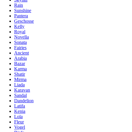
Rain
Sunshine
Pantera
Geschosse
Kelly
Royal
Novella
Sonata
Fairies
Ancient
Arabia
Bazar
Karma
Shatir
Mirma
Liada
Karavan
Sandal
Dandelion
Latifa
Kenia
Lola
Fleur
Vogel