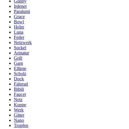
Gunny
Irdener
Paralumi
Grace
Bowl
Helm
Luna
Feder
Netzwerk
Sockel
Armatur
Grill
Garn
Ellipse
Scholz
Dock
Fahrrad
Bibili
Faucet
Netz
Kuppe
Werk
Gitter
Nano
Tropfen