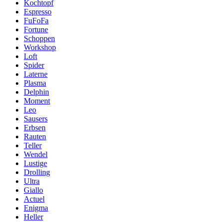
Kochtopf
Espresso
FuFoFa
Fortune
Schoppen
Workshop
Loft
Spider
Laterne
Plasma
Delphin
Moment
Leo
Sausers
Erbsen
Rauten
Teller
Wendel
Lustige
Drolling
Ultra
Giallo
Actuel
Enigma
Heller