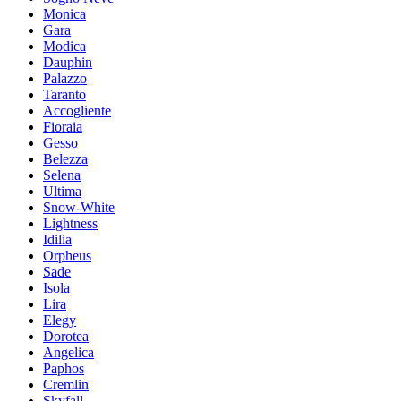
Moniсa
Gara
Modica
Dauphin
Palazzo
Taranto
Accogliente
Fioraia
Gesso
Belezza
Selena
Ultima
Snow-White
Lightness
Idilia
Orpheus
Sade
Isola
Lira
Elegy
Dorotea
Angelica
Paphos
Cremlin
Skyfall