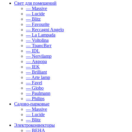
Свет для помещений
— Massive
— Lucide
— Blitz
— Favourite
— Reccagni Angelo
— La Lampada
— Voltolina
— ТрансВит
— IDL
— Nervilamp
— Аврора
— IEK
— Brilliant
— Arte lamp
— Favel
— Globo
— Paulmann
— Philips
Садово-парковые
— Massive
— Lucide
— Blitz
Электроконвекторы
— BEHA